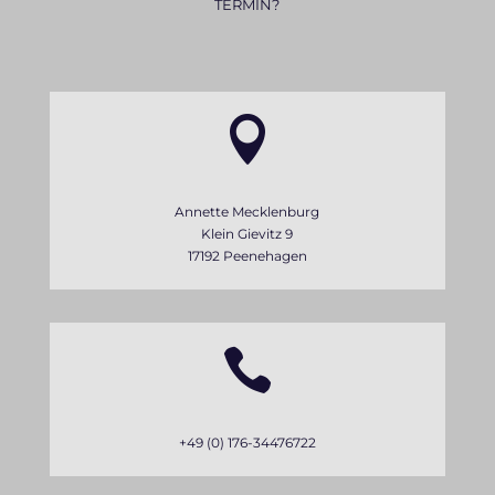
TERMIN?

Annette Mecklenburg
Klein Gievitz 9
17192 Peenehagen

+49 (0) 176-34476722