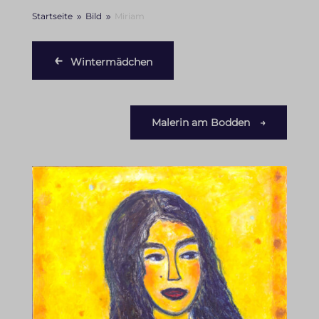
Startseite
Bild
Miriam
9
9
←
Wintermädchen
Malerin am Bodden
→