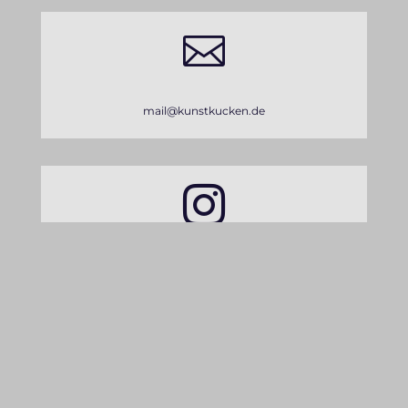

mail@kunstkucken.de

Folgen Sie mir auf Instagram
COPYRIGHT © 2026
ANNETTE MECKLENBURG