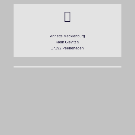

Annette Mecklenburg
Klein Gievitz 9
17192 Peenehagen

+49 (0) 176-34476722
