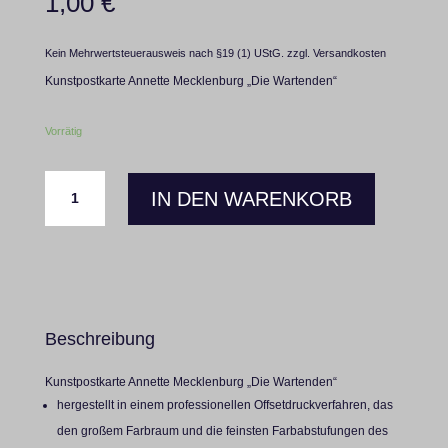
1,00
€
Kein Mehrwertsteuerausweis nach §19 (1) UStG.
zzgl.
Versandkosten
Kunstpostkarte Annette Mecklenburg „Die Wartenden“
Vorrätig
Kunstpostkarte
IN DEN WARENKORB
Die
Wartenden
Menge
Beschreibung
Kunstpostkarte Annette Mecklenburg „Die Wartenden“
hergestellt in einem professionellen Offsetdruckverfahren, das
den großem Farbraum und die feinsten Farbabstufungen des